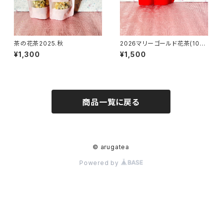
茶の花茶2025.秋
2026マリーゴールド花茶(10リ
ン)
¥1,300
¥1,500
商品一覧に戻る
© arugatea
Powered by