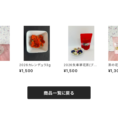
2026カレンデュラ3g
2026矢車草花茶(ブレ
茶の花
ンド)
¥1,500
¥1,500
¥1,3
商品一覧に戻る