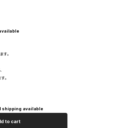
available
ます。
、
す。
l shipping available
d to cart