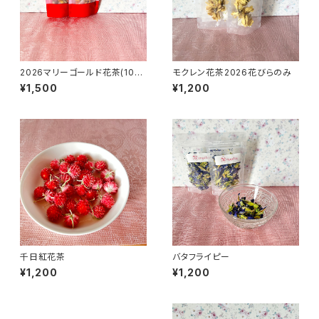
2026マリーゴールド花茶(10リ
モクレン花茶2026花びらのみ
ン)
¥1,500
¥1,200
千日紅花茶
バタフライピー
¥1,200
¥1,200